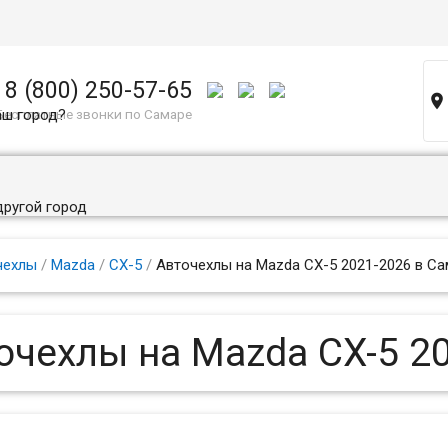
8 (800) 250-57-65

аш город?
Бесплатные звонки по Самаре
другой город
чехлы
/
Mazda
/
CX-5
/
Авточехлы на Mazda CX-5 2021-2026 в Са
очехлы на Mazda CX-5 2