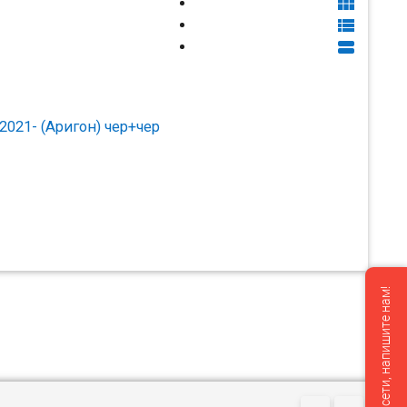



021- (Аригон) чер+чер
Мы не в сети, напишите нам!