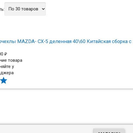
ь:
очехлы MAZDA- CX-5 деленная 40\60 Китайская сборка с 2
00
₽
чие товара
няйте у
еджера
