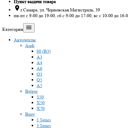
Пункт выдачи товара

г.Самара, ул. Черновская Магистраль, 39
пн-пт с 9-00 до 19-00, сб с 9-00 до 17-00, вс с 10-00 до 16-

Категории
Авточехлы
Audi
80 (B3)
A3
A4
A6
Q3
Q5
A5
Belgee
S50
X50
X70
Bmw
1 Series
3 Series