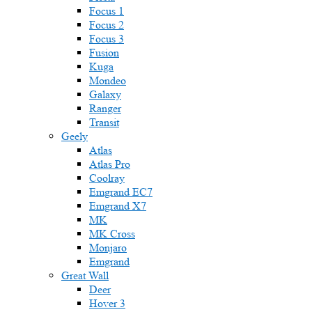
Focus 1
Focus 2
Focus 3
Fusion
Kuga
Mondeo
Galaxy
Ranger
Transit
Geely
Atlas
Atlas Pro
Coolray
Emgrand EC7
Emgrand X7
MK
MK Cross
Monjaro
Emgrand
Great Wall
Deer
Hover 3