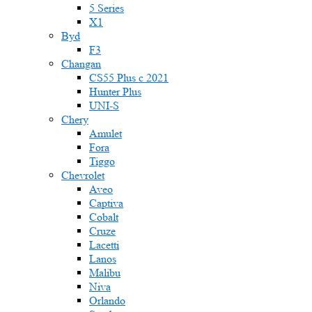
5 Series
X1
Byd
F3
Changan
CS55 Plus с 2021
Hunter Plus
UNI-S
Chery
Amulet
Fora
Tiggo
Chevrolet
Aveo
Captiva
Cobalt
Cruze
Lacetti
Lanos
Malibu
Niva
Orlando