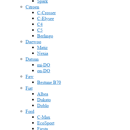
Spark
Citroen
C-Crosser
C-Elysee
C4
C5
Berlingo
Daewoo
Matiz
Nexia
Datsun
mi-DO
on-DO
Faw
Bestune B70
Fiat
Albea
Dukato
Doblo
Ford
C-Max
EcoSport
Fiesta