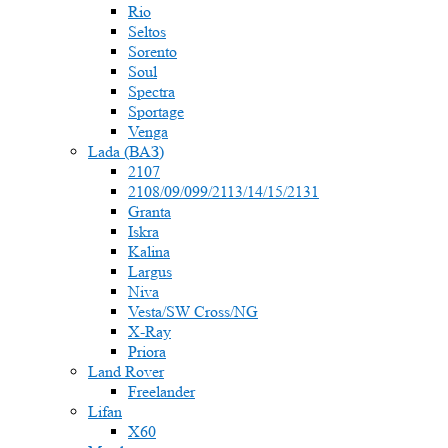
Rio
Seltos
Sorento
Soul
Spectra
Sportage
Venga
Lada (ВАЗ)
2107
2108/09/099/2113/14/15/2131
Granta
Iskra
Kalina
Largus
Niva
Vesta/SW Cross/NG
X-Ray
Priora
Land Rover
Freelander
Lifan
X60