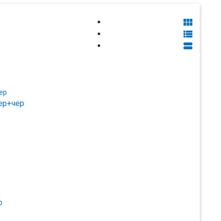



ер+чер
р