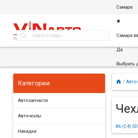
Самара
✖

Самара в
Интернет магазин автоаксессуаров в Самаре
Да
Выбрать 

/
Авто
Категории
Автозапчасти
Чех
Авточехлы
A6 (C4) SD
Накидки