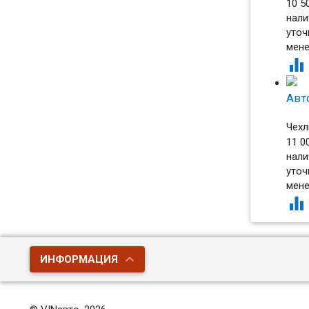
10 5
нали
уточ
мен

Авто
Чехл
11 0
нали
уточ
мен

ИНФОРМАЦИЯ