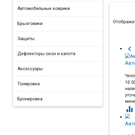
Автомобильные коврики
Отображат
Брызговики
Защиты

Дефлекторы окон и капота
Авто
Аксессуары
Чехл
10 5
Тонировка
нали
уточ
Бронировка
мен

Авто