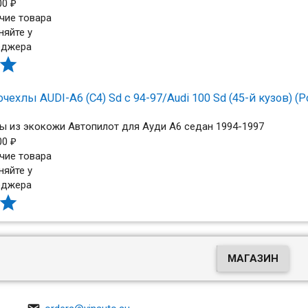
00
₽
чие товара
няйте у
еджера

чехлы AUDI-A6 (C4) Sd с 94-97/Audi 100 Sd (45-й кузов) (
ы из экокожи Автопилот для Ауди А6 седан 1994-1997
00
₽
чие товара
няйте у
еджера

МАГАЗИН