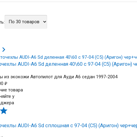
ь:

чехлы AUDI-A6 Sd деленная 40\60 с 97-04 (C5) (Аригон) ч
ы из экокожи Автопилот для Ауди А6 седан 1997-2004
00
₽
чие товара
няйте у
еджера

чехлы AUDI-A6 Sd сплошная с 97-04 (C5) (Аригон) чер+че