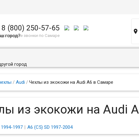
8 (800) 250-57-65

аш город?
Бесплатные звонки по Самаре
другой город
чехлы
/
Audi
/
Чехлы из экокожи на Audi A6 в Самаре
лы из экокожи на Audi 
 1994-1997
A6 (C5) SD 1997-2004