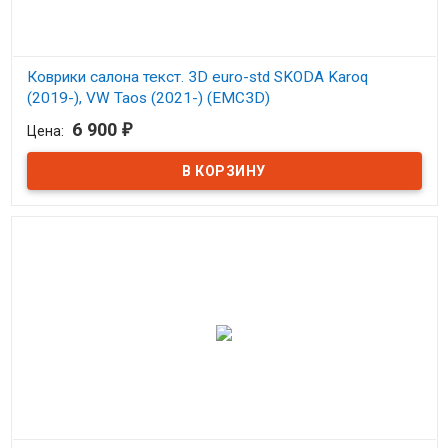
Коврики салона текст. 3D euro-std SKODA Karoq
(2019-), VW Taos (2021-) (EMC3D)
Original/EMC3D004501
6 900
₽
Цена:
В наличии
Ковры Евромат 3Д в салон для Шкода Карок с 2019