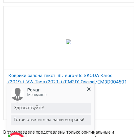
Коврики салона текст. 3D euro-std SKODA Karoq
(2019-), VW Taos (2021-) (EM3D) Original/EM3D004501
Роман
7 900
₽
Ковры Евромат 3Д в салон для Шкода Карок с 2019
Менеджер
наличие товара
уточняйте у
Здравствуйте!
менеджера
Готов ответить на ваши вопросы!
В этом разделе представлены только оригинальные и