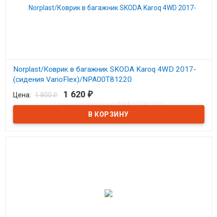
Norplast/Коврик в багажник SKODA Karoq 4WD 2017-
(сидения VarioFlex)/NPA00T81220
1 620
₽
Цена:
1 800
₽
В наличии
Коврик в багажник Шкода Карок с 2017