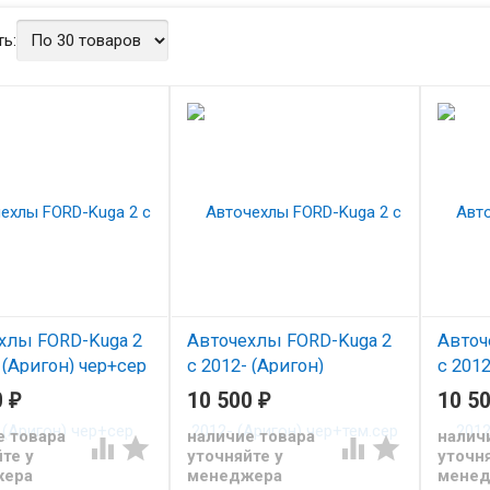
ь:
хлы FORD-Kuga 2
Авточехлы FORD-Kuga 2
Авточ
 (Аригон) чер+сер
с 2012- (Аригон)
с 2012
чер+тем.сер
0
₽
10 500
₽
10 5
з экокожи Автопилот
Чехлы 
 Куга 2 с 2012
для Фор
Чехлы из экокожи Автопилот
е товара
наличие товара
налич




для Форд Куга 2 с 2012
те у
уточняйте у
уточня
жера
менеджера
мене