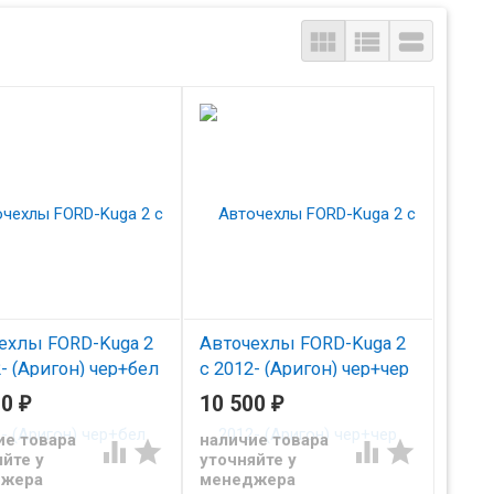



ехлы FORD-Kuga 2
Авточехлы FORD-Kuga 2
- (Аригон) чер+бел
с 2012- (Аригон) чер+чер
00
₽
10 500
₽
из экокожи Автопилот
Чехлы из экокожи Автопилот
д Куга 2 с 2012
для Форд Куга 2 с 2012
ие товара
наличие товара




йте у
уточняйте у
джера
менеджера