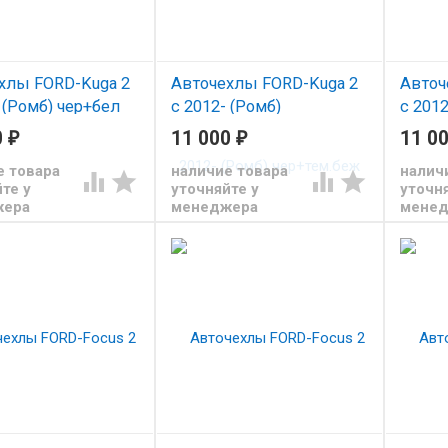
хлы FORD-Kuga 2
Авточехлы FORD-Kuga 2
Авточ
 (Ромб) чер+бел
с 2012- (Ромб)
с 2012
чер+тем.беж
Алька
0
₽
11 000
₽
11 0
Чехлы из экокожи Автопилот
е товара
наличие товара
налич




для Форд Куга с 2012
те у
уточняйте у
уточня
жера
менеджера
мене