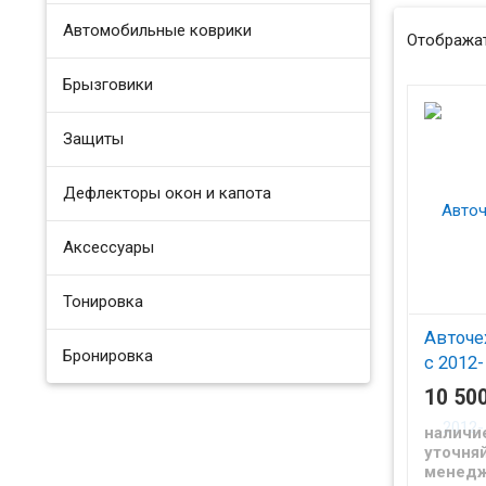
Автомобильные коврики
Отображат
Брызговики
Защиты
Дефлекторы окон и капота
Аксессуары
Тонировка
Авточе
Бронировка
с 2012-
10 50
Чехлы и
для Форд
наличи
уточняй
менед