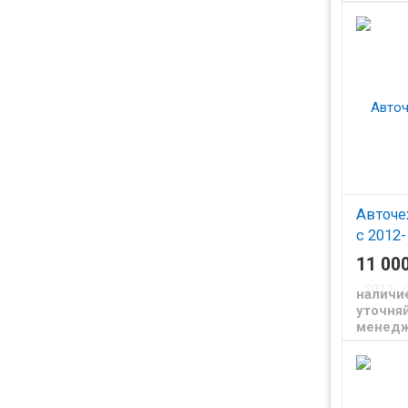
Авточе
с 2012-
чер+те
11 00
Чехлы и
наличи
для Форд
уточняй
менед