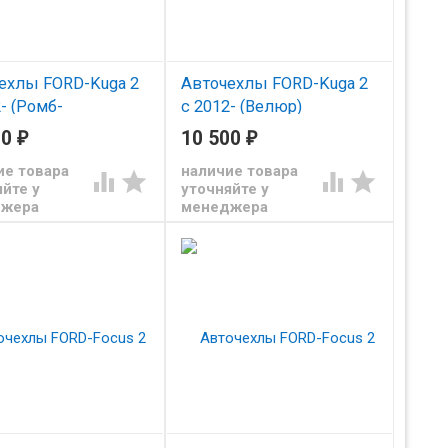
ехлы FORD-Kuga 2
Авточехлы FORD-Kuga 2
- (Ромб-
с 2012- (Велюр)
нтара) чер+тем.сер
чер+тем.сер
00
₽
10 500
₽
ие товара
наличие товара




йте у
уточняйте у
джера
менеджера