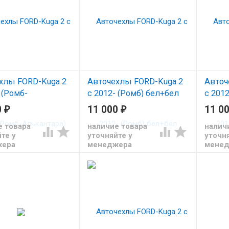
хлы FORD-Kuga 2
Авточехлы FORD-Kuga 2
Авточ
 (Ромб-
с 2012- (Ромб) бел+бел
с 2012
тара) беж+беж
0
₽
11 000
₽
11 0
Чехлы из экокожи Автопилот
Чехлы 
для Форд Куга 2 с 2012
для Фор
з экокожи Автопилот
е товара
наличие товара
налич




 Куга 2 с 2012
те у
уточняйте у
уточня
жера
менеджера
мене