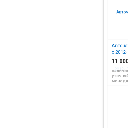
Авточе
с 2012-
Алькан
11 00
Чехлы и
наличи
для Форд
уточняй
менед