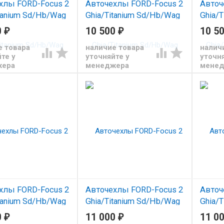
хлы FORD-Focus 2
Авточехлы FORD-Focus 2
Авточ
itanium Sd/Hb/Wag
Ghia/Titanium Sd/Hb/Wag
Ghia/
Ford Kuga I Trend
05-11/ Ford Kuga I Trend
05-11/
0
₽
10 500
₽
10 5
Аригон)
08-12 (Аригон) чер+сер
08-12
е товара
наличие товара
налич
м.сер




те у
уточняйте у
уточня
Чехлы из экокожи Автопилот
Чехлы 
для Форд Фокус 2 / Куга с
для Фор
жера
менеджера
мене
з экокожи Автопилот
2008-2012
2008-20
 Фокус 2 / Куга с
2
хлы FORD-Focus 2
Авточехлы FORD-Focus 2
Авточ
itanium Sd/Hb/Wag
Ghia/Titanium Sd/Hb/Wag
Ghia/
Ford Kuga I Trend
05-11/ Ford Kuga I Trend
05-11/
0
₽
11 000
₽
11 0