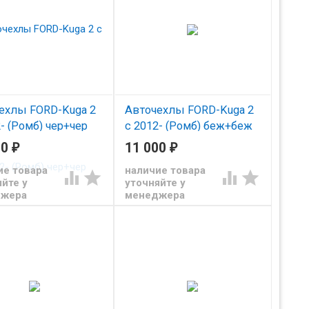
ехлы FORD-Kuga 2
Авточехлы FORD-Kuga 2
- (Ромб) чер+чер
с 2012- (Ромб) беж+беж
00
₽
11 000
₽
из экокожи Автопилот
д Куга 2 с 2012
ие товара
наличие товара




йте у
уточняйте у
джера
менеджера