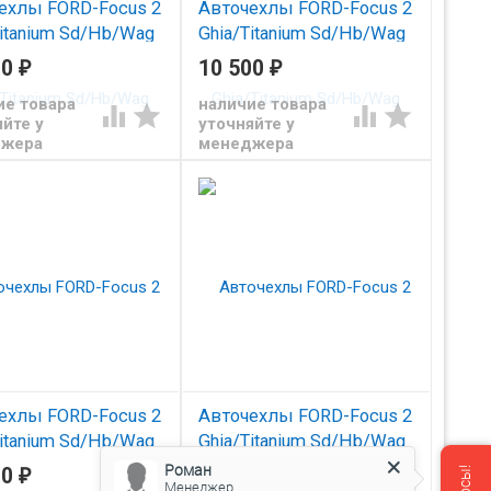
ехлы FORD-Focus 2
Авточехлы FORD-Focus 2
Titanium Sd/Hb/Wag
Ghia/Titanium Sd/Hb/Wag
 Ford Kuga I Trend
05-11/ Ford Kuga I Trend
00
₽
10 500
₽
 (Аригон) бел+чер
08-12 (Аригон) чер+чер
ие товара
наличие товара




йте у
уточняйте у
из экокожи Автопилот
Чехлы из экокожи Автопилот
д Фокус 2 / Куга с
для Форд Фокус 2 / Куга с
джера
менеджера
12
2008-2012
ехлы FORD-Focus 2
Авточехлы FORD-Focus 2
Titanium Sd/Hb/Wag
Ghia/Titanium Sd/Hb/Wag
 Ford Kuga I Trend
05-11/ Ford Kuga I Trend
Роман
00
₽
11 000
₽
Менеджер