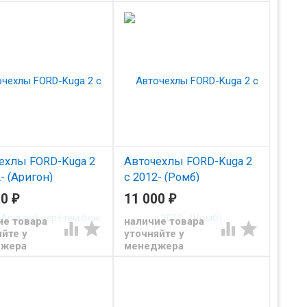
ехлы FORD-Kuga 2
Авточехлы FORD-Kuga 2
- (Аригон)
с 2012- (Ромб)
ем.беж
тем.беж+тем.беж
00
₽
11 000
₽
из экокожи Автопилот
Чехлы из экокожи Автопилот
ие товара
наличие товара




д Куга с 2012
для Форд Куга 2 с 2012
йте у
уточняйте у
джера
менеджера