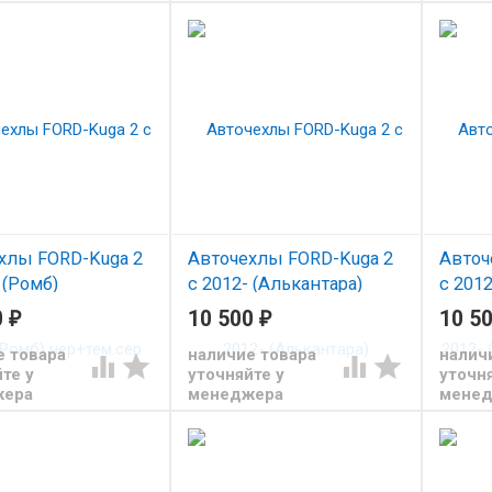
хлы FORD-Kuga 2
Авточехлы FORD-Kuga 2
Авточ
 (Ромб)
с 2012- (Алькантара)
с 2012
м.сер
шок+шоколад
чер+т
0
₽
10 500
₽
10 5
з экокожи Автопилот
Чехлы из экокожи Автопилот
Чехлы 
е товара
наличие товара
налич




 Куга 2 с 2012
для Форд Куга 2 с 2012
для Фор
те у
уточняйте у
уточня
жера
менеджера
мене