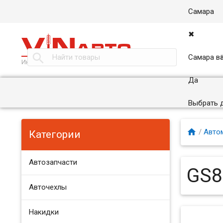
Самара
✖

Самара в
Интернет магазин автоаксессуаров в Самаре
Да
Выбрать 

/
Авто
Категории
Автозапчасти
GS8
Авточехлы
Накидки