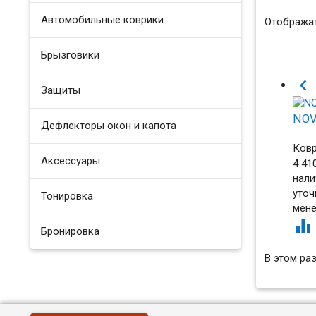
Автомобильные коврики
Отображат
Брызговики

Защиты
NOV
Дефлекторы окон и капота
Ковр
Аксессуары
4 41
нали
уточ
Тонировка
мен

Бронировка
В этом ра