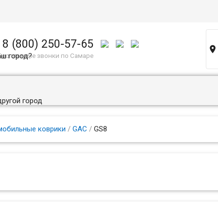
8 (800) 250-57-65

аш город?
Бесплатные звонки по Самаре
другой город
мобильные коврики
/
GAC
/
GS8