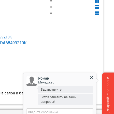



3DA68499210K
Роман
Мы онлайн, задавайте вопросы!
Менеджер
Здравствуйте!
 в салон и багажник для Вашего автомобиля.
Готов ответить на ваши
вопросы!