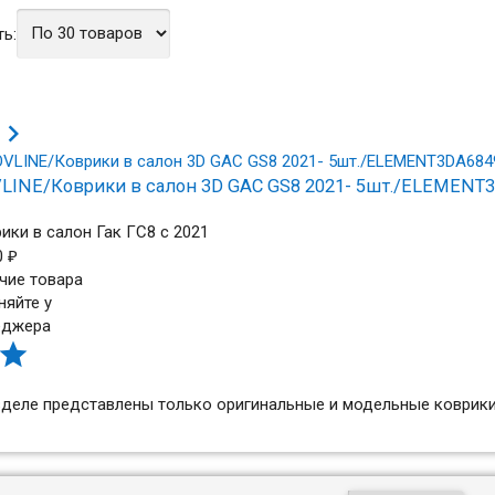
ь:

LINE/Коврики в салон 3D GAC GS8 2021- 5шт./ELEMENT
ики в салон Гак ГС8 с 2021
0
₽
чие товара
няйте у
еджера

зделе представлены только оригинальные и модельные коврики