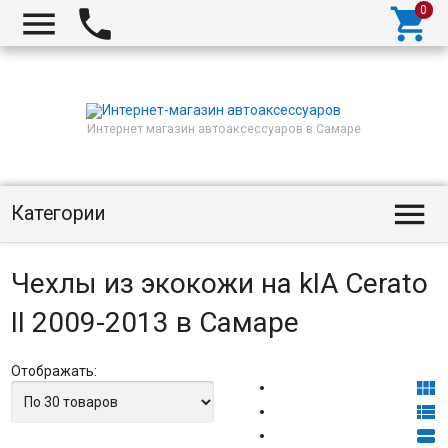



Интернет магазин автоаксессуаров в Самаре

Категории
Чехлы из экокожи на kIA Cerato
II 2009-2013 в Самаре
Отображать:


