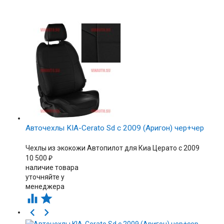
Авточехлы KIA-Cerato Sd с 2009 (Аригон) чер+чер
Чехлы из экокожи Автопилот для Киа Церато c 2009
10 500
₽
наличие товара
уточняйте у
менеджера



