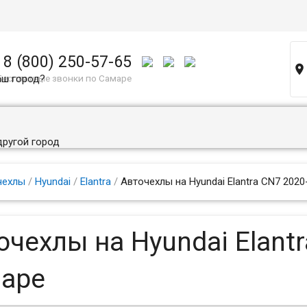
8 (800) 250-57-65

аш город?
Бесплатные звонки по Самаре
другой город
чехлы
/
Hyundai
/
Elantra
/
Авточехлы на Hyundai Elantra CN7 2020
очехлы на Hyundai Elant
аре