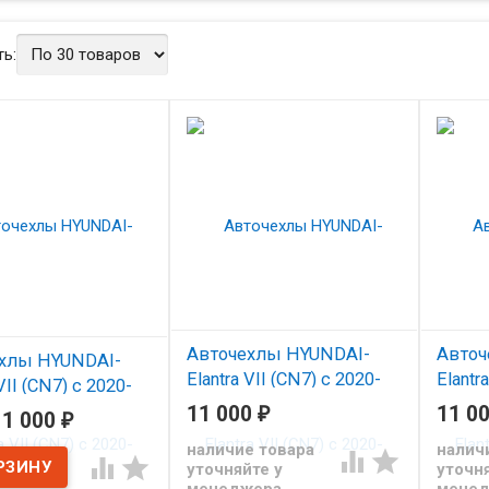
ь:
Авточехлы HYUNDAI-
Авточ
хлы HYUNDAI-
Elantra VII (CN7) с 2020-
Elantr
VII (CN7) с 2020-
(Ромб) тем.коричневый
(Ромб
 чер+чер
11 000
₽
11 0
11 000
₽
чер+ч
Чехлы из экокожи Автопилот
наличие товара
налич


личии


для Хендай Елантра с 2020
уточняйте у
уточня
Чехлы 
для Хен