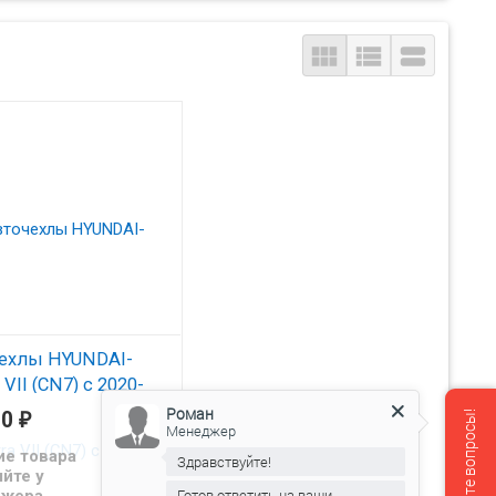



ехлы HYUNDAI-
a VII (CN7) с 2020-
-Алькантара)
Роман
00
₽
Менеджер
ер
ие товара
Здравствуйте!


йте у
из экокожи Автопилот
Готов ответить на ваши
дай Елантра с 2020