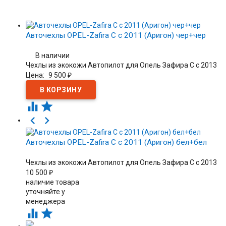
Авточехлы OPEL-Zafira C с 2011 (Аригон) чер+чер
В наличии
Чехлы из экокожи Автопилот для Опель Зафира С с 2013
Цена:
9 500
₽




Авточехлы OPEL-Zafira C с 2011 (Аригон) бел+бел
Чехлы из экокожи Автопилот для Опель Зафира С с 2013
10 500
₽
наличие товара
уточняйте у
менеджера

